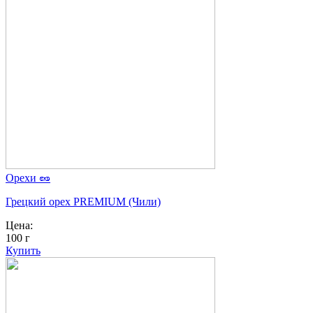
Орехи 🥜
Грецкий орех PREMIUM (Чили)
Цена:
100 г
Купить