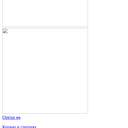
Орехи 🥜
Кешью в специях