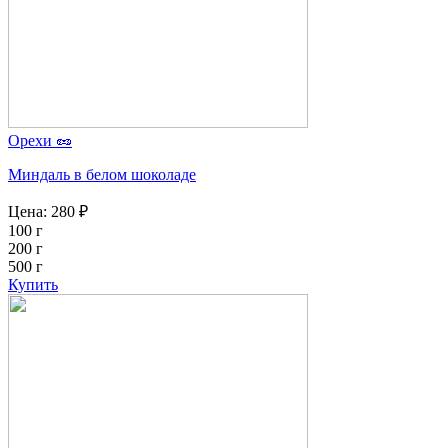
Орехи 🥜
Миндаль в белом шоколаде
Цена:
280
₽
100 г
200 г
500 г
Купить