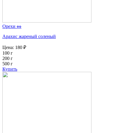
Орехи 🥜
Арахис жареный соленый
Цена:
180
₽
100 г
200 г
500 г
Купить