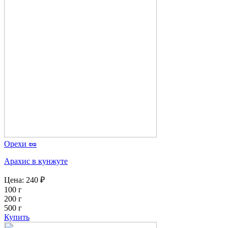
Орехи 🥜
Арахис в кунжуте
Цена:
240
₽
100 г
200 г
500 г
Купить