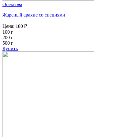
Орехи 🥜
Жареный арахис со специями
Цена:
180
₽
100 г
200 г
500 г
Купить