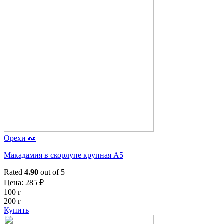
Орехи 🥜
Макадамия в скорлупе крупная A5
Rated
4.90
out of 5
Цена:
285
₽
100 г
200 г
Купить