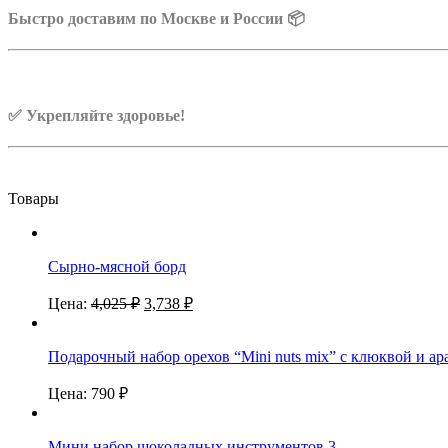
Быстро доставим по Москве и России 📦
✅ Укрепляйте здоровье!
Товары
Сырно-мясной борд
Цена:
4,025
₽
3,738
₽
Подарочный набор орехов “Mini nuts mix” с клюквой и а
Цена:
790
₽
Мини набор шоколадных инструментов 3