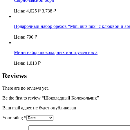
Сырно-мясной борд
Цена:
4,025
₽
3,738
₽
Подарочный набор орехов “Mini nuts mix” с клюквой и а
Цена:
790
₽
Мини набор шоколадных инструментов 3
Цена:
1,013
₽
Reviews
There are no reviews yet.
Be the first to review “Шоколадный Колокольчик”
Ваш mail адрес не будет опубликован
Your rating
*