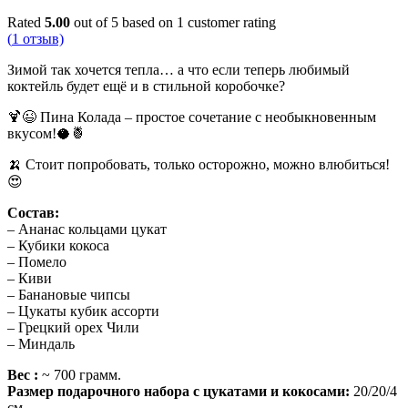
Rated
5.00
out of 5 based on
1
customer rating
(
1
отзыв)
Зимой так хочется тепла… а что если теперь любимый
коктейль будет ещё и в стильной коробочке?
🍹😉 Пина Колада – простое сочетание с необыкновенным
вкусом!🥥🍍
🍌 Стоит попробовать, только осторожно, можно влюбиться!
😍
Состав:
– Ананас кольцами цукат
– Кубики кокоса
– Помело
– Киви
– Банановые чипсы
– Цукаты кубик ассорти
– Грецкий орех Чили
– Миндаль
Вес :
~ 700 грамм.
Размер подарочного набора с цукатами и кокосами:
20/20/4
см.