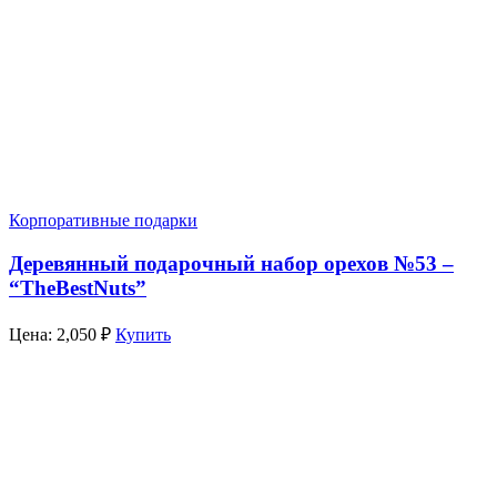
Корпоративные подарки
Деревянный подарочный набор орехов №53 –
“TheBestNuts”
Цена:
2,050
₽
Купить