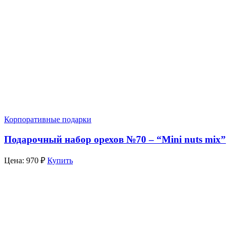
Корпоративные подарки
Подарочный набор орехов №70 – “Mini nuts mix”
Цена:
970
₽
Купить