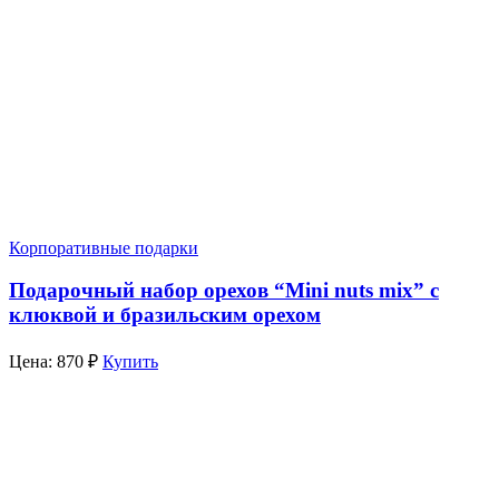
Корпоративные подарки
Подарочный набор орехов “Mini nuts mix” с
клюквой и бразильским орехом
Цена:
870
₽
Купить