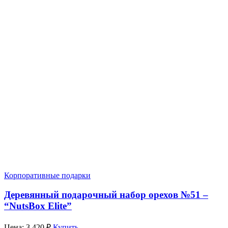
Корпоративные подарки
Деревянный подарочный набор орехов №51 –
“NutsBox Elite”
Цена:
3,420
₽
Купить