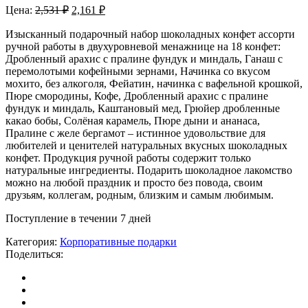
Цена:
2,531
₽
2,161
₽
Изысканный подарочный набор шоколадных конфет ассорти
ручной работы в двухуровневой менажнице на 18 конфет:
Дробленный арахис с пралине фундук и миндаль, Ганаш с
перемолотыми кофейными зернами, Начинка со вкусом
мохито, без алкоголя, Фейатин, начинка с вафельной крошкой,
Пюре смородины, Кофе, Дробленный арахис с пралине
фундук и миндаль, Каштановый мед, Грюйер дробленные
какао бобы, Солёная карамель, Пюре дыни и ананаса,
Пралине с желе бергамот – истинное удовольствие для
любителей и ценителей натуральных вкусных шоколадных
конфет. Продукция ручной работы содержит только
натуральные ингредиенты. Подарить шоколадное лакомство
можно на любой праздник и просто без повода, своим
друзьям, коллегам, родным, близким и самым любимым.
Поступление в течении 7 дней
Категория:
Корпоративные подарки
Поделиться: