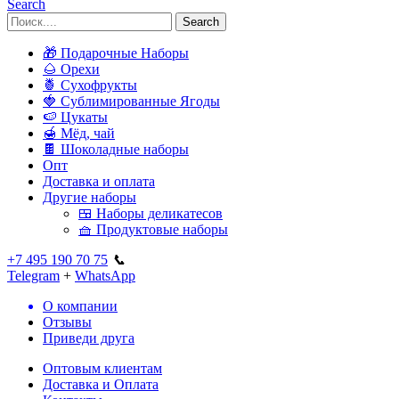
Search
Search
🎁 Подарочные Наборы
🌰 Орехи
🍍 Сухофрукты
🍓 Сублимированные Ягоды
🍉 Цукаты
🍯 Мёд, чай
🍫 Шоколадные наборы
Опт
Доставка и оплата
Другие наборы
🍱 Наборы деликатесов
🧺 Продуктовые наборы
+7 495 190 70 75
📞
Telegram
+
WhatsApp
О компании
Отзывы
Приведи друга
Оптовым клиентам
Доставка и Оплата