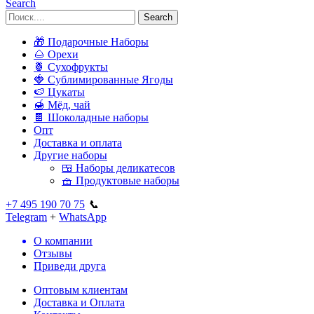
Search
Search
🎁 Подарочные Наборы
🌰 Орехи
🍍 Сухофрукты
🍓 Сублимированные Ягоды
🍉 Цукаты
🍯 Мёд, чай
🍫 Шоколадные наборы
Опт
Доставка и оплата
Другие наборы
🍱 Наборы деликатесов
🧺 Продуктовые наборы
+7 495 190 70 75
📞
Telegram
+
WhatsApp
О компании
Отзывы
Приведи друга
Оптовым клиентам
Доставка и Оплата