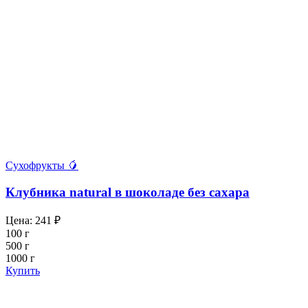
Сухофрукты 🥭
Клубника natural в шоколаде без сахара
Цена:
241
₽
100 г
500 г
1000 г
Купить