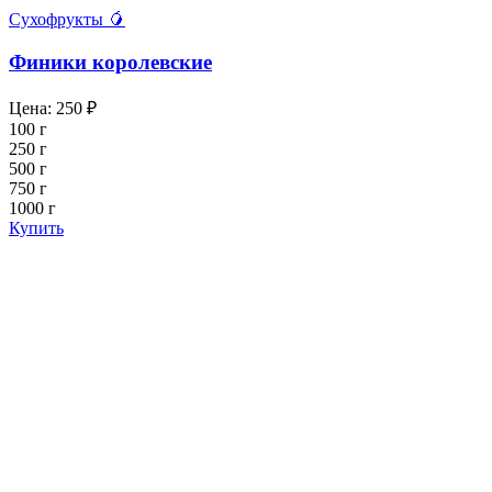
Сухофрукты 🥭
Финики королевские
Цена:
250
₽
100 г
250 г
500 г
750 г
1000 г
Купить