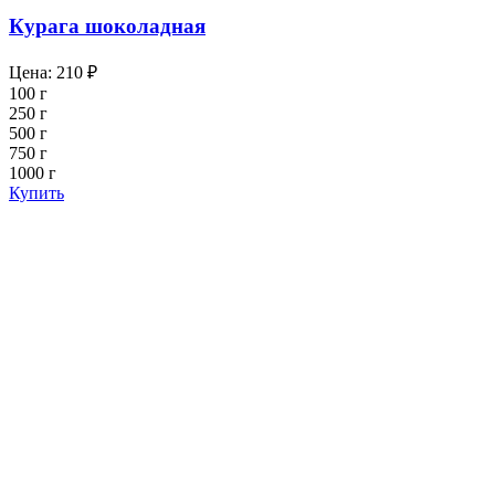
Курага шоколадная
Цена:
210
₽
100 г
250 г
500 г
750 г
1000 г
Купить