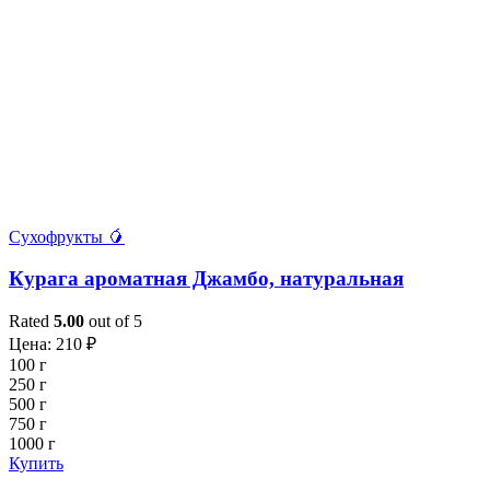
Сухофрукты 🥭
Курага ароматная Джамбо, натуральная
Rated
5.00
out of 5
Цена:
210
₽
100 г
250 г
500 г
750 г
1000 г
Купить