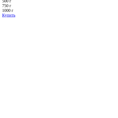
500 г
750 г
1000 г
Купить